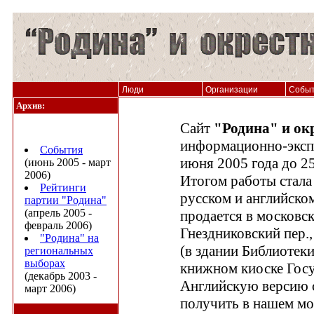
Люди
Организации
Собы
Архив:
Сайт
"Родина" и ок
информационно-эксп
События
июня 2005 года до 25
(июнь 2005 - март
2006)
Итогом работы стал
Рейтинги
русском и английском
партии "Родина"
(апрель 2005 -
продается в московс
февраль 2006)
Гнездниковский пер., 
"Родина" на
(в здании Библиотеки
региональных
выборах
книжном киоске Гос
(декабрь 2003 -
Английскую версию 
март 2006)
получить в нашем мос